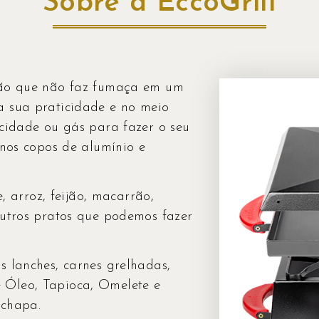
Sobre a EccoGrill
ogão que não faz fumaça em um
a sua praticidade e no meio
icidade ou gás para fazer o seu
 nos copos de alumínio e
e, arroz, feijão, macarrão,
outros pratos que podemos fazer
s lanches, carnes grelhadas,
 Óleo, Tapioca, Omelete e
 chapa.