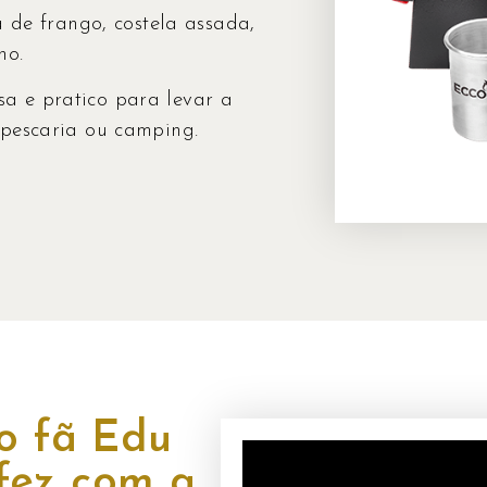
a de frango, costela assada,
no.
a e pratico para levar a
 pescaria ou camping.
o fã Edu
 fez com a