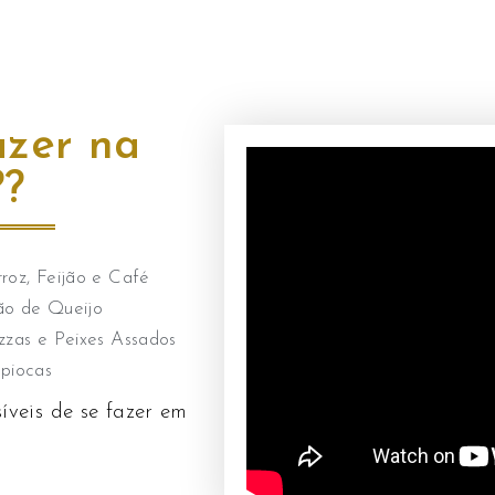
azer na
??
roz, Feijão e Café
ão de Queijo
zzas e Peixes Assados
piocas
íveis de se fazer em