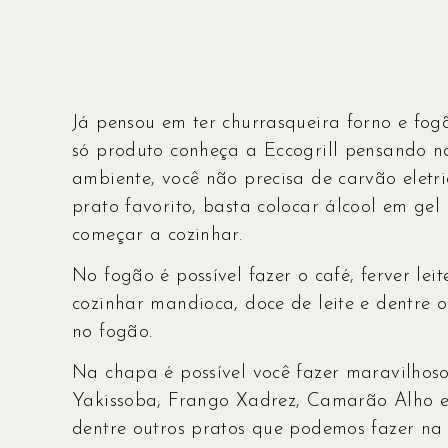
Já pensou em ter churrasqueira forno e f
só produto conheça a Eccogrill pensando n
ambiente, você não precisa de carvão eletr
prato favorito, basta colocar álcool em gel
começar a cozinhar.
No fogão é possível fazer o café, ferver leit
cozinhar mandioca, doce de leite e dentre 
no fogão.
Na chapa é possível você fazer maravilhoso
Yakissoba, Frango Xadrez, Camarão Alho e
dentre outros pratos que podemos fazer na