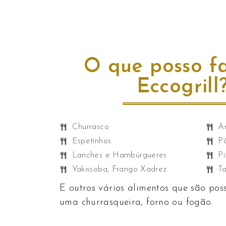
O que posso f
Eccogrill
Churrasco
Ar
Espetinhos
P
Lanches e Hambúrgueres
Pi
Yakissoba, Frango Xadrez ​
Ta
E outros vários alimentos que são poss
uma churrasqueira, forno ou fogão.