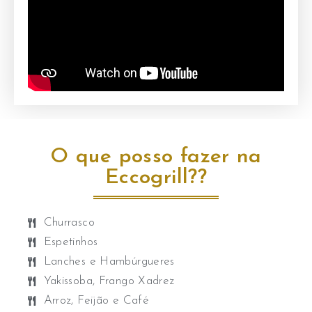
O que posso fazer na
Eccogrill??
Churrasco
Espetinhos
Lanches e Hambúrgueres
Yakissoba, Frango Xadrez ​
Arroz, Feijão e Café