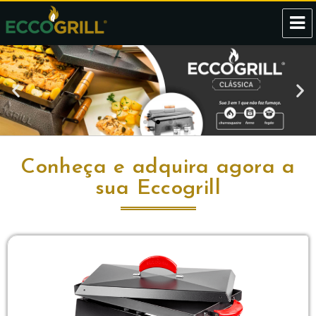
Eccogrill
Conheça e adquira agora a
sua Eccogrill