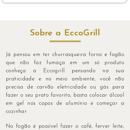
Sobre a EccoGrill
Já pensou em ter churrasqueira forno e fogão
que não faz fumaça em um só produto
conheça a Eccogrill pensando na sua
praticidade e no meio ambiente, você não
precisa de carvão eletricidade ou gás para
fazer o seu prato favorito, basta colocar álcool
em gel nos copos de alumínio e começar a
cozinhar.
No fogão é possível fazer o café, ferver leite,