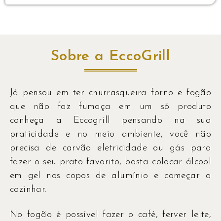
Sobre a EccoGrill
Já pensou em ter churrasqueira forno e fogão
que não faz fumaça em um só produto
conheça a Eccogrill pensando na sua
praticidade e no meio ambiente, você não
precisa de carvão eletricidade ou gás para
fazer o seu prato favorito, basta colocar álcool
em gel nos copos de alumínio e começar a
cozinhar.
No fogão é possível fazer o café, ferver leite,