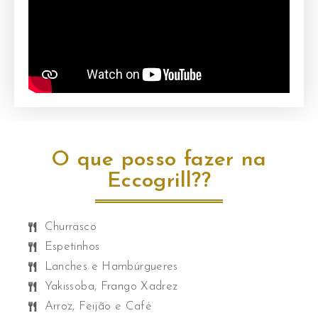
O que posso fazer na
Eccogrill??
Churrasco
Espetinhos
Lanches e Hambúrgueres
Yakissoba, Frango Xadrez ​
Arroz, Feijão e Café