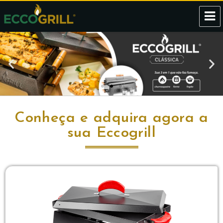
Eccogrill
Conheça e adquira agora a
sua Eccogrill