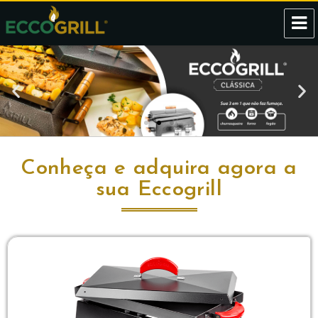
Eccogrill
Conheça e adquira agora a
sua Eccogrill