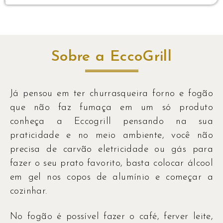
Sobre a EccoGrill
Já pensou em ter churrasqueira forno e fogão
que não faz fumaça em um só produto
conheça a Eccogrill pensando na sua
praticidade e no meio ambiente, você não
precisa de carvão eletricidade ou gás para
fazer o seu prato favorito, basta colocar álcool
em gel nos copos de alumínio e começar a
cozinhar.
No fogão é possível fazer o café, ferver leite,