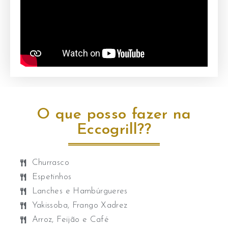
O que posso fazer na
Eccogrill??
Churrasco
Espetinhos
Lanches e Hambúrgueres
Yakissoba, Frango Xadrez ​
Arroz, Feijão e Café