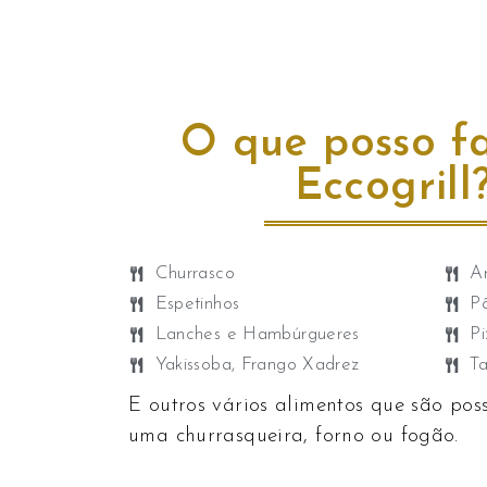
O que posso f
Eccogrill
Churrasco
Ar
Espetinhos
P
Lanches e Hambúrgueres
Pi
Yakissoba, Frango Xadrez ​
Ta
E outros vários alimentos que são poss
uma churrasqueira, forno ou fogão.