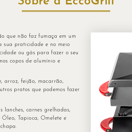
Sobre a EccoGrill
ogão que não faz fumaça em um
a sua praticidade e no meio
icidade ou gás para fazer o seu
 nos copos de alumínio e
e, arroz, feijão, macarrão,
outros pratos que podemos fazer
s lanches, carnes grelhadas,
 Óleo, Tapioca, Omelete e
 chapa.