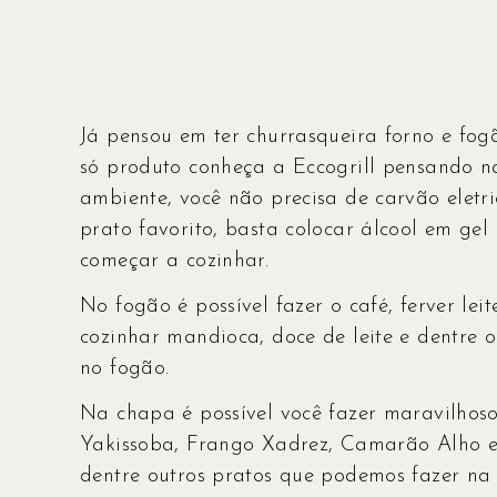
Já pensou em ter churrasqueira forno e f
só produto conheça a Eccogrill pensando n
ambiente, você não precisa de carvão eletr
prato favorito, basta colocar álcool em gel
começar a cozinhar.
No fogão é possível fazer o café, ferver leit
cozinhar mandioca, doce de leite e dentre 
no fogão.
Na chapa é possível você fazer maravilhoso
Yakissoba, Frango Xadrez, Camarão Alho e
dentre outros pratos que podemos fazer na