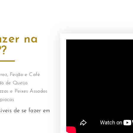
azer na
??
roz, Feijão e Café
ão de Queijo
zzas e Peixes Assados
piocas
íveis de se fazer em