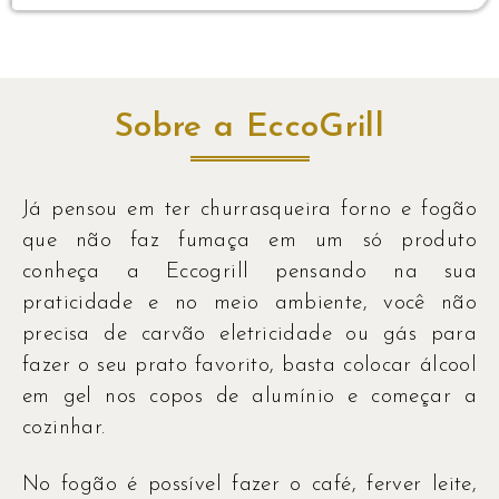
Sobre a EccoGrill
Já pensou em ter churrasqueira forno e fogão
que não faz fumaça em um só produto
conheça a Eccogrill pensando na sua
praticidade e no meio ambiente, você não
precisa de carvão eletricidade ou gás para
fazer o seu prato favorito, basta colocar álcool
em gel nos copos de alumínio e começar a
cozinhar.
No fogão é possível fazer o café, ferver leite,