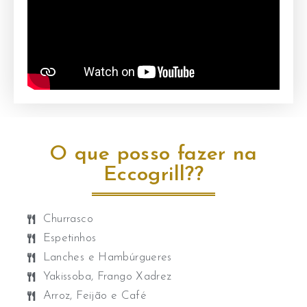
O que posso fazer na
Eccogrill??
Churrasco
Espetinhos
Lanches e Hambúrgueres
Yakissoba, Frango Xadrez ​
Arroz, Feijão e Café