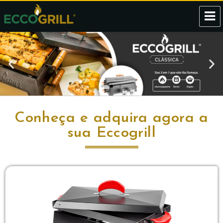
Eccogrill
Conheça e adquira agora a
sua Eccogrill