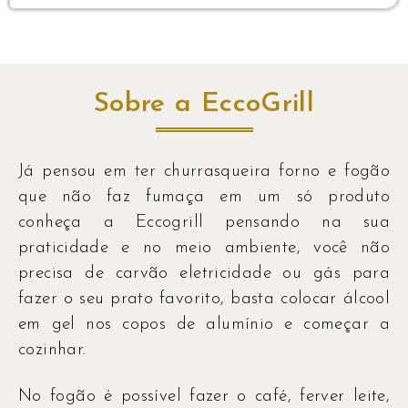
Sobre a EccoGrill
Já pensou em ter churrasqueira forno e fogão
que não faz fumaça em um só produto
conheça a Eccogrill pensando na sua
praticidade e no meio ambiente, você não
precisa de carvão eletricidade ou gás para
fazer o seu prato favorito, basta colocar álcool
em gel nos copos de alumínio e começar a
cozinhar.
No fogão é possível fazer o café, ferver leite,