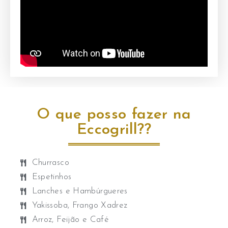
O que posso fazer na
Eccogrill??
Churrasco
Espetinhos
Lanches e Hambúrgueres
Yakissoba, Frango Xadrez ​
Arroz, Feijão e Café