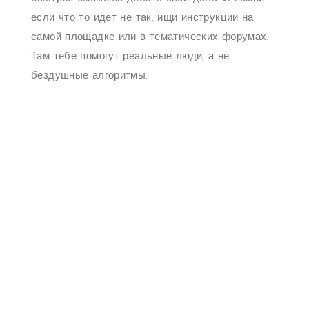
если что-то идет не так, ищи инструкции на
самой площадке или в тематических форумах.
Там тебе помогут реальные люди, а не
бездушные алгоритмы.
Navegação
de
PREVIOUS
Даркнет маркеты против
Post
Previous
post:
обычных магазинов секреты
выживания
NEXT